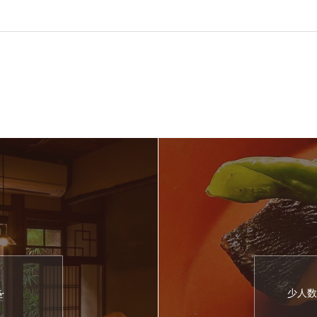
を
少人数