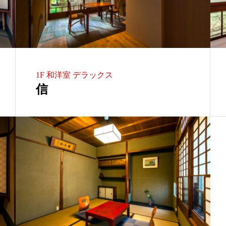
1F 和洋室 デラックス
信