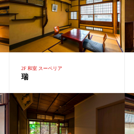
2F 和室 スーペリア
瑞