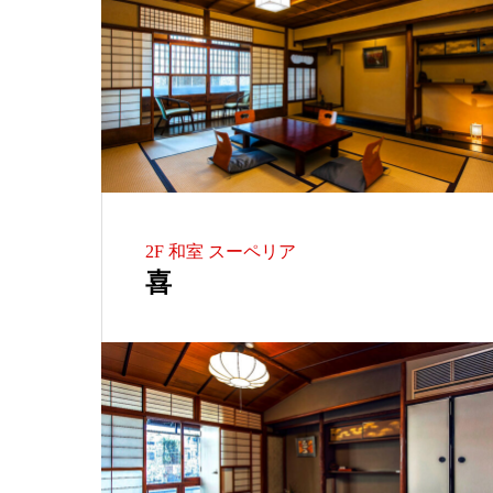
2F 和室 スーペリア
喜