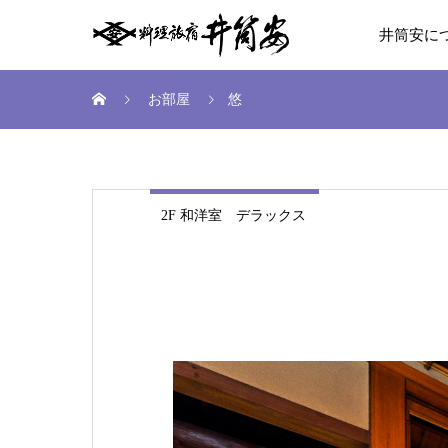
井筒安に
お部屋
悠
2F 和洋室 デラックス