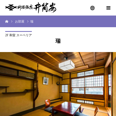
お部屋
瑞
menu
2F 和室 スーペリア
瑞