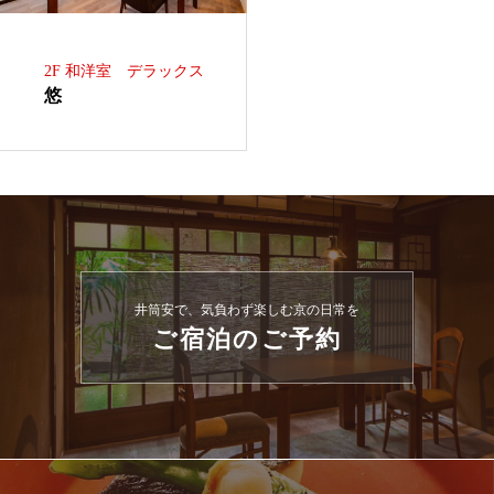
2F 和洋室 デラックス
悠
井筒安で、気負わず楽しむ京の日常を
ご宿泊のご予約