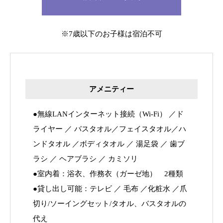
※7歳以下のお子様は宿泊不可
アメニティー
●無線LANインターネット接続（Wi-Fi） ／ド
ライヤー ／ バスタオル／フェイスタオル／ハ
ンドタオル ／ボディタオル ／ 湯足袋 ／ 歯ブ
ラシ ／ ヘアブラシ ／ カミソリ
●室内着：浴衣、作務衣（ガーゼ地） 2種類
●貸し出し可能：テレビ ／ 毛布 ／化粧水 ／爪
切り/ソーイングセット/タオル、バスタオルの
代え