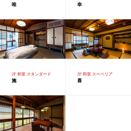
唯
幸
2F 和室 スタンダード
2F 和室 スーペリア
施
喜