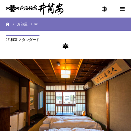
お部屋
幸
menu
2F 和室 スタンダード
幸