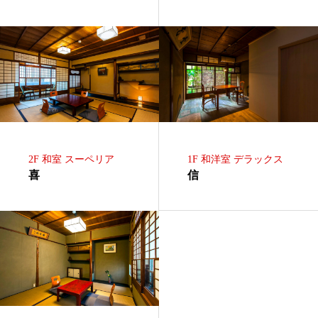
2F 和室 スーペリア
1F 和洋室 デラックス
喜
信