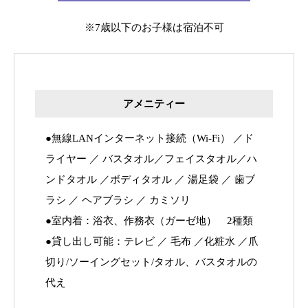
※7歳以下のお子様は宿泊不可
アメニティー
●無線LANインターネット接続（Wi-Fi） ／ド
ライヤー ／ バスタオル／フェイスタオル／ハ
ンドタオル ／ボディタオル ／ 湯足袋 ／ 歯ブ
ラシ ／ ヘアブラシ ／ カミソリ
●室内着：浴衣、作務衣（ガーゼ地） 2種類
●貸し出し可能：テレビ ／ 毛布 ／化粧水 ／爪
切り/ソーイングセット/タオル、バスタオルの
代え