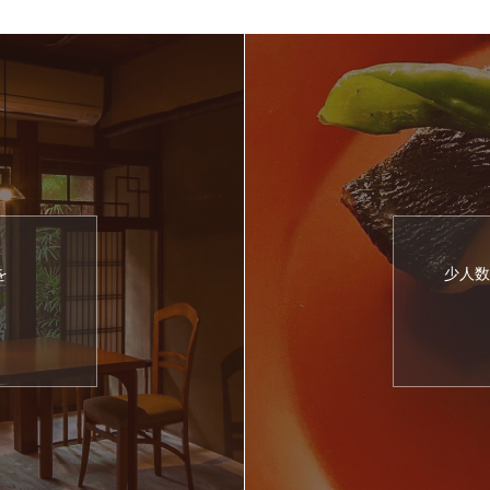
を
少人数
約